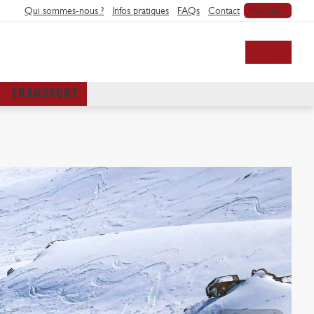
Qui sommes-nous ?
Infos pratiques
FAQs
Contact
Français
Mon compte
TRANSPORT