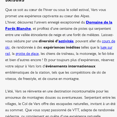
Que ce soit au cœur de l'hiver ou sous le soleil estival, Vars vous
promet une expérience captivante au coeur des Alpes.
L'hiver, découvrez l'univers enneigé exceptionnel du
Domaine de la
Forêt Blanche
, et profitez d'une centaine de pistes qui serpentent
entre une vallée étincelante de neige et une forêt de mélèzes.
Laissez-
vous séduire par une
diversité d'
activités
,
pouvant aller du
cours de
ski
, de randonnée à des
expériences inédites
telles que la
luge sur
rail
, la
grotte de glace
, les chiens de traîneau, la motoneige, le fat-bike
et bien d'autres encore !
Et pour toujours plus d'expériences, réservez
votre séjour à Vars lors d'
événements internationaux
emblématiques de la station, tels que les compétitions de ski de
vitesse, de freestyle, et de course en montagne.
L'été, Vars se réinvente en une destination incontournable pour les
amoureux de montagnes douces ou aventureuses. S
erpentant entre les
villages, le Col de Vars offre des escapades naturelles, invitant à un été
au sommet.
Que vous soyez passionné de VTT, adepte de randonnée
pédestre, ou simplement en quête d'une expérience naturelle