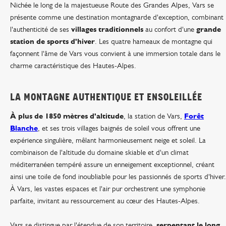
Nichée le long de la majestueuse Route des Grandes Alpes, Vars se
présente comme une destination montagnarde d'exception, combinant
l'authenticité de ses
villages traditionnels
au confort d'une
grande
station de sports d'hiver
. Les quatre hameaux de montagne qui
façonnent l'âme de Vars vous convient à une immersion totale dans le
charme caractéristique des Hautes-Alpes.
LA MONTAGNE AUTHENTIQUE ET ENSOLEILLÉE
À plus de 1850 mètres d'altitude
, la station de Vars,
Forêt
Blanche
, et ses trois villages baignés de soleil vous offrent une
expérience singulière, mêlant harmonieusement neige et soleil. La
combinaison de l'altitude du domaine skiable et d'un climat
méditerranéen tempéré assure un enneigement exceptionnel, créant
ainsi une toile de fond inoubliable pour les passionnés de sports d'hiver.
À Vars, les vastes espaces et l'air pur orchestrent une symphonie
parfaite, invitant au ressourcement au cœur des Hautes-Alpes.
Vars se distingue par l'étendue de son territoire,
serpentant le long